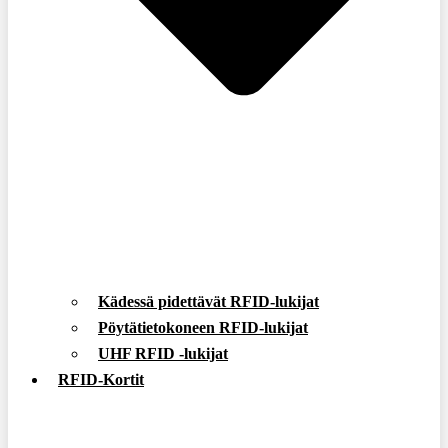
Kädessä pidettävät RFID-lukijat
Pöytätietokoneen RFID-lukijat
UHF RFID -lukijat
RFID-Kortit