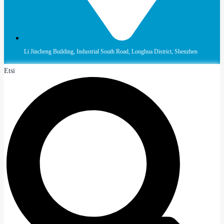
Li Jincheng Building, Industrial South Road, Longhua District, Shenzhen
Etsi