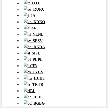
IT
RU
JA
KO
AR
NL
SV
DA
SL
PL
HR
CS
HU
TR
EL
HE
BG