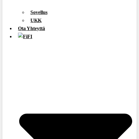
Sovellus
UKK
Ota Yhteyttä
FI