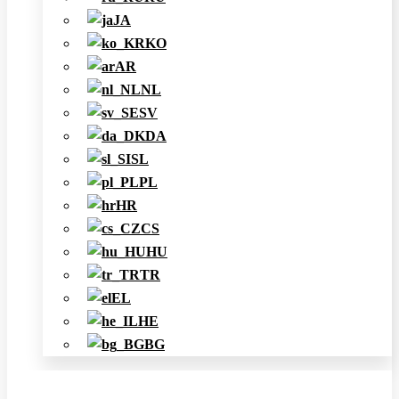
JA
KO
AR
NL
SV
DA
SL
PL
HR
CS
HU
TR
EL
HE
BG