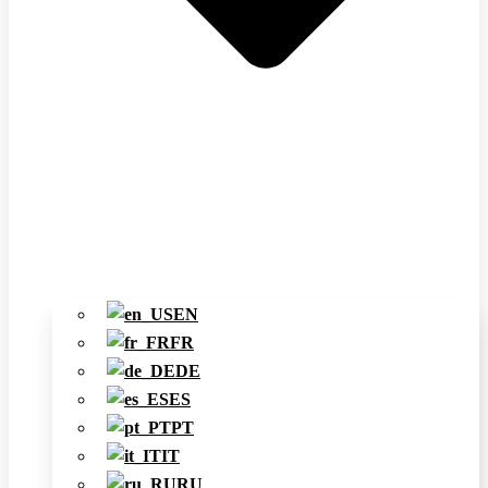
EN
FR
DE
ES
PT
IT
RU