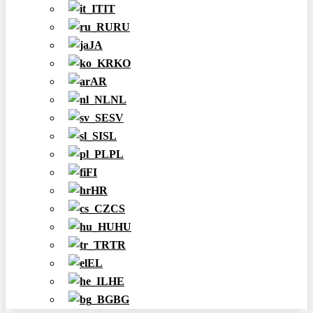
IT
RU
JA
KO
AR
NL
SV
SL
PL
FI
HR
CS
HU
TR
EL
HE
BG