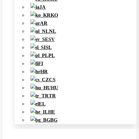
JA
KO
AR
NL
SV
SL
PL
FI
HR
CS
HU
TR
EL
HE
BG