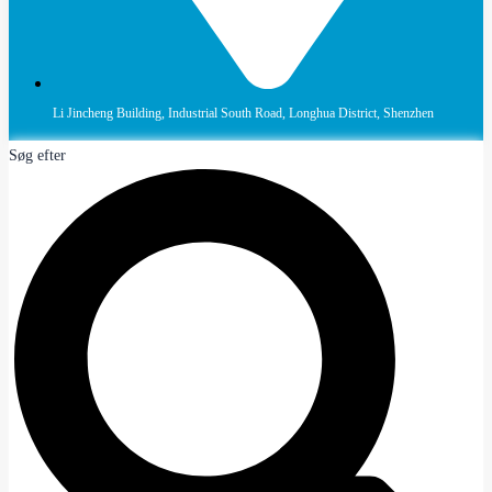
Li Jincheng Building, Industrial South Road, Longhua District, Shenzhen
Søg efter