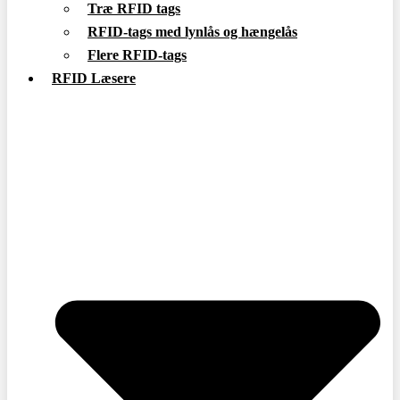
Træ RFID tags
RFID-tags med lynlås og hængelås
Flere RFID-tags
RFID Læsere