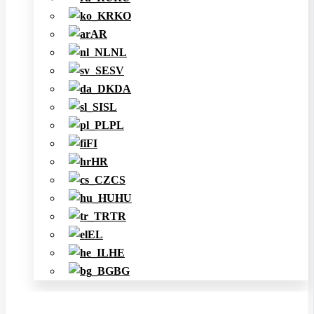
KO
AR
NL
SV
DA
SL
PL
FI
HR
CS
HU
TR
EL
HE
BG