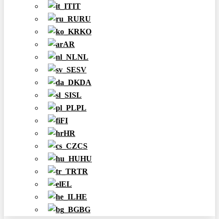
IT
RU
KO
AR
NL
SV
DA
SL
PL
FI
HR
CS
HU
TR
EL
HE
BG