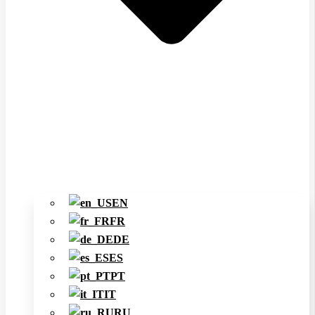
EN
FR
DE
ES
PT
IT
RU