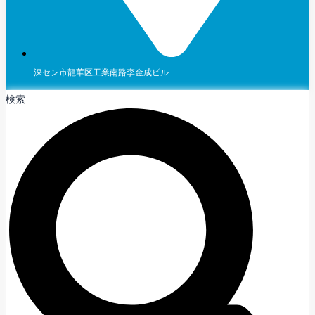
深セン市龍華区工業南路李金成ビル
検索