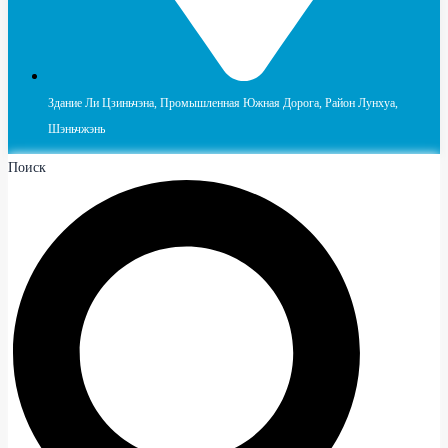
Здание Ли Цзиньчэна, Промышленная Южная Дорога, Район Лунхуа,
Шэньчжэнь
Поиск