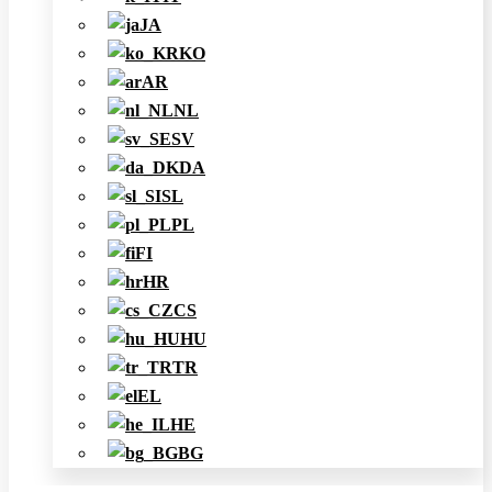
JA
KO
AR
NL
SV
DA
SL
PL
FI
HR
CS
HU
TR
EL
HE
BG