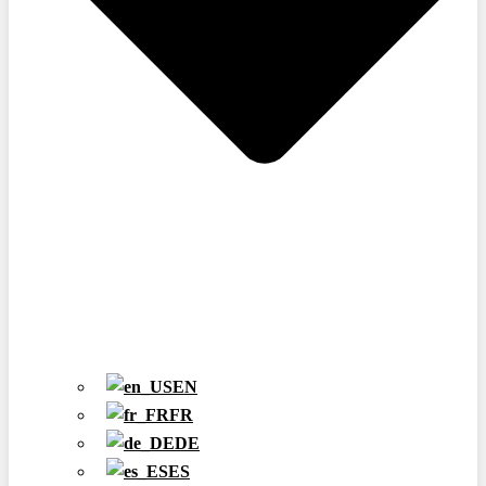
EN
FR
DE
ES