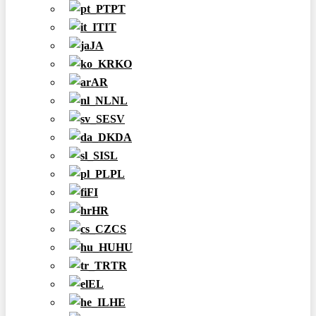
PT
IT
JA
KO
AR
NL
SV
DA
SL
PL
FI
HR
CS
HU
TR
EL
HE