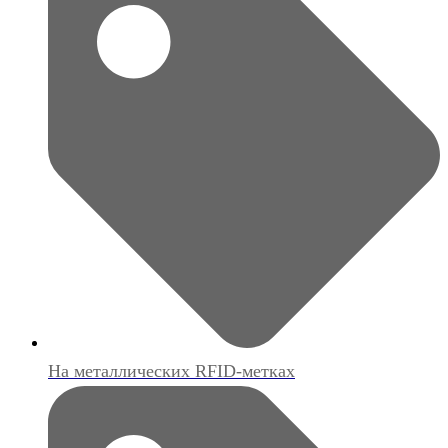
На металлических RFID-метках