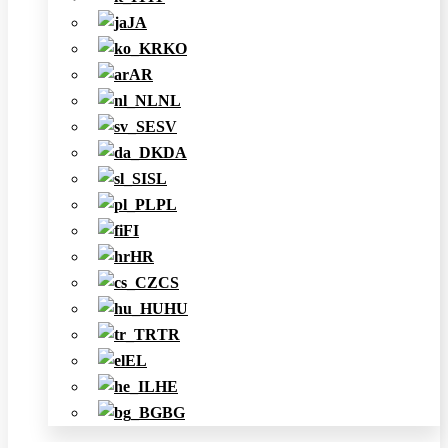
JA
KO
AR
NL
SV
DA
SL
PL
FI
HR
CS
HU
TR
EL
HE
BG