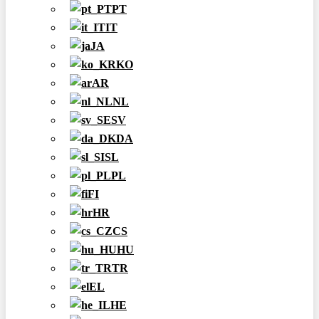
PT
IT
JA
KO
AR
NL
SV
DA
SL
PL
FI
HR
CS
HU
TR
EL
HE