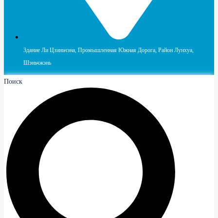
Здание Ли Цзиньчэна, Промышленная Южная Дорога, Район Лунхуа,
Шэньчжэнь
Поиск