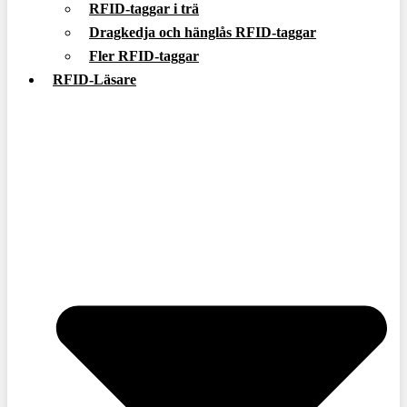
RFID-taggar i trä
Dragkedja och hänglås RFID-taggar
Fler RFID-taggar
RFID-Läsare