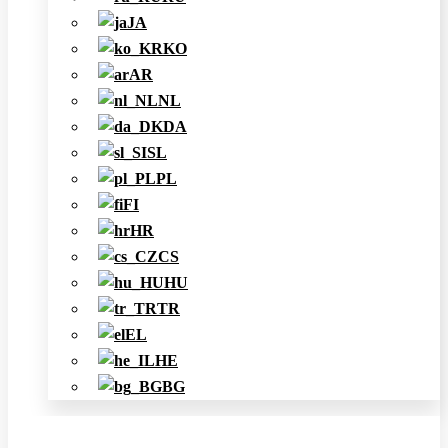
JA
KO
AR
NL
DA
SL
PL
FI
HR
CS
HU
TR
EL
HE
BG