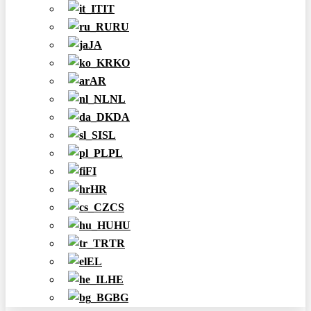
IT
RU
JA
KO
AR
NL
DA
SL
PL
FI
HR
CS
HU
TR
EL
HE
BG