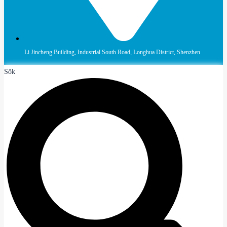
Li Jincheng Building, Industrial South Road, Longhua District, Shenzhen
Sök