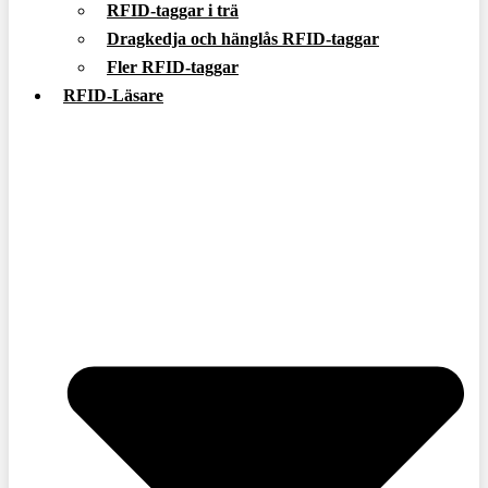
RFID-taggar i trä
Dragkedja och hänglås RFID-taggar
Fler RFID-taggar
RFID-Läsare