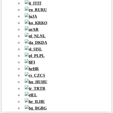
IT
RU
JA
KO
AR
NL
DA
SL
PL
FI
HR
CS
HU
TR
EL
HE
BG