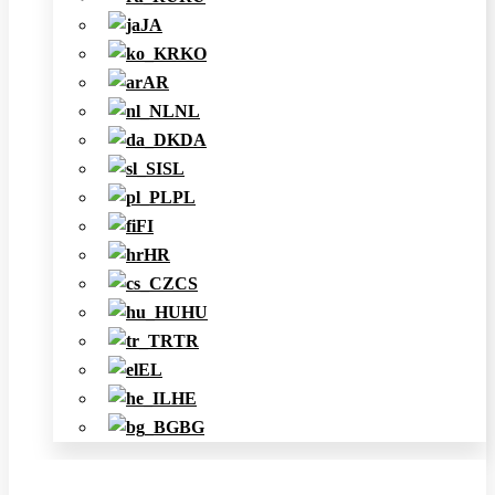
JA
KO
AR
NL
DA
SL
PL
FI
HR
CS
HU
TR
EL
HE
BG