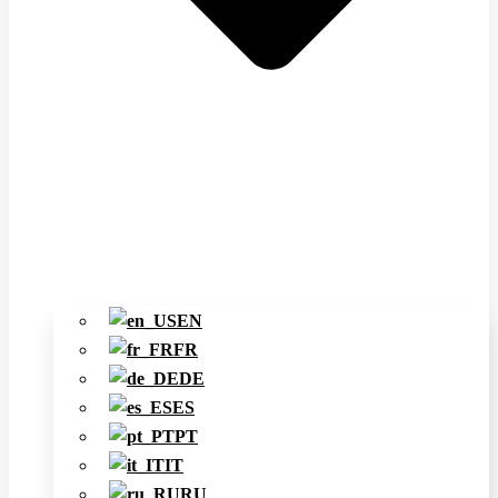
EN
FR
DE
ES
PT
IT
RU