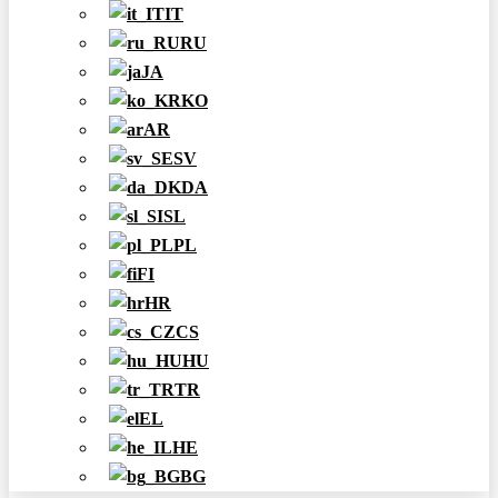
IT
RU
JA
KO
AR
SV
DA
SL
PL
FI
HR
CS
HU
TR
EL
HE
BG