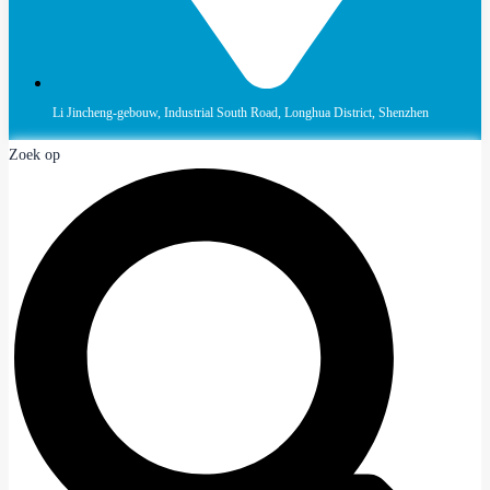
Li Jincheng-gebouw, Industrial South Road, Longhua District, Shenzhen
Zoek op