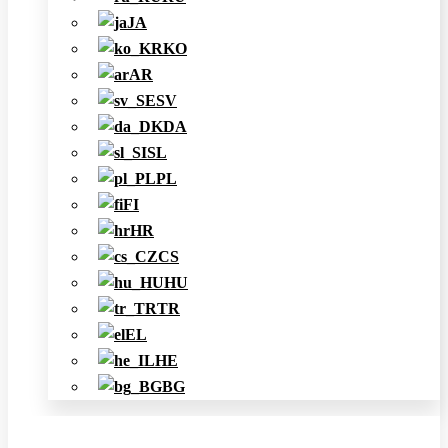
JA
KO
AR
SV
DA
SL
PL
FI
HR
CS
HU
TR
EL
HE
BG