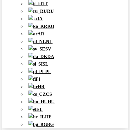
IT
RU
JA
KO
AR
NL
SV
DA
SL
PL
FI
HR
CS
HU
EL
HE
BG