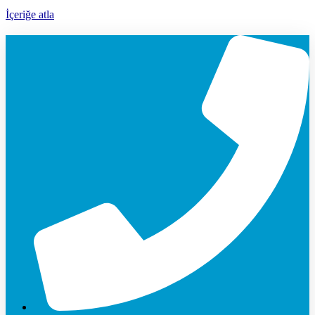
İçeriğe atla