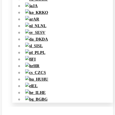
JA
KO
AR
NL
SV
DA
SL
PL
FI
HR
CS
HU
EL
HE
BG