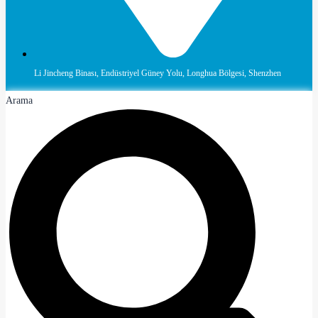
Li Jincheng Binası, Endüstriyel Güney Yolu, Longhua Bölgesi, Shenzhen
Arama