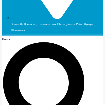
Здание Ли Цзиньчэна, Промышленная Южная Дорога, Район Лунхуа,
Шэньчжэнь
Поиск