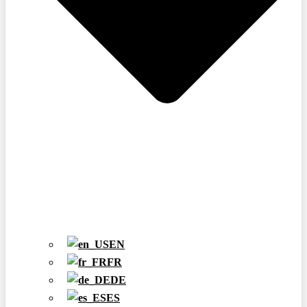
EN
FR
DE
ES