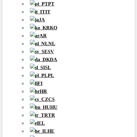
PT
IT
JA
KO
AR
NL
SV
DA
SL
PL
FI
HR
CS
HU
TR
EL
HE