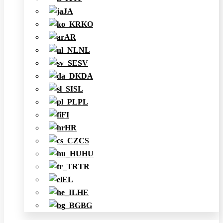
JA
KO
AR
NL
SV
DA
SL
PL
FI
HR
CS
HU
TR
EL
HE
BG