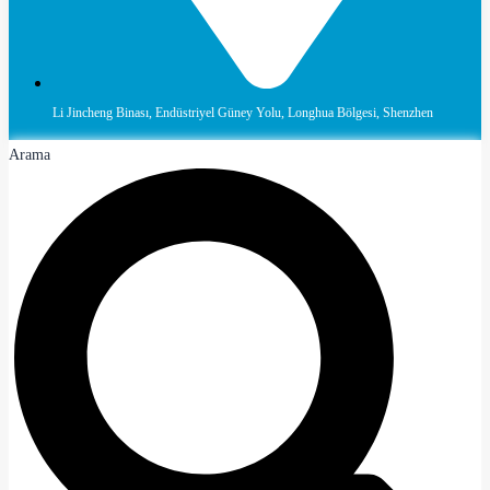
Li Jincheng Binası, Endüstriyel Güney Yolu, Longhua Bölgesi, Shenzhen
Arama