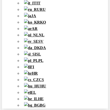
IT
RU
JA
KO
AR
NL
SV
DA
SL
PL
FI
HR
CS
HU
EL
HE
BG