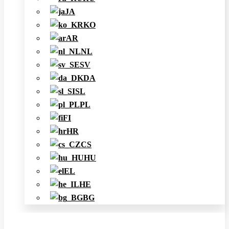
JA
KO
AR
NL
SV
DA
SL
PL
FI
HR
CS
HU
EL
HE
BG