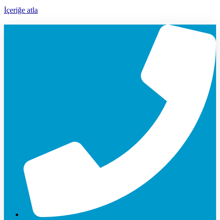
İçeriğe atla