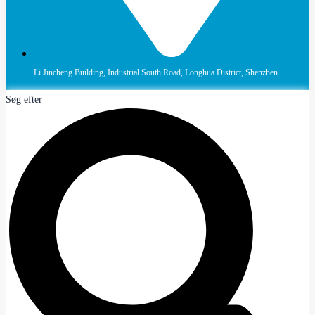
Li Jincheng Building, Industrial South Road, Longhua District, Shenzhen
Søg efter