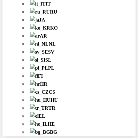
IT
RU
JA
KO
AR
NL
SV
SL
PL
FI
HR
CS
HU
TR
EL
HE
BG