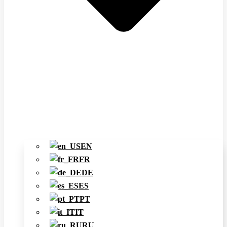
EN
FR
DE
ES
PT
IT
RU