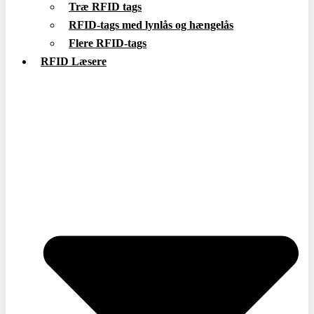
Træ RFID tags
RFID-tags med lynlås og hængelås
Flere RFID-tags
RFID Læsere