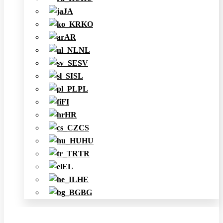
JA
KO
AR
NL
SV
SL
PL
FI
HR
CS
HU
TR
EL
HE
BG