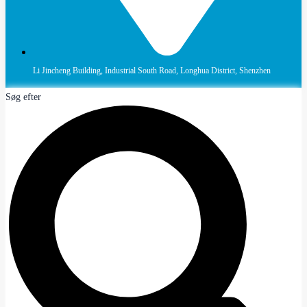
Li Jincheng Building, Industrial South Road, Longhua District, Shenzhen
Søg efter