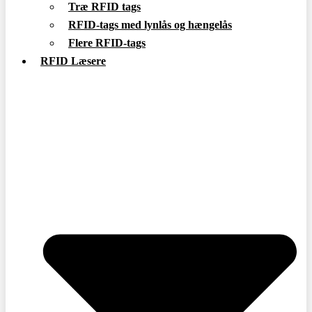
Træ RFID tags
RFID-tags med lynlås og hængelås
Flere RFID-tags
RFID Læsere