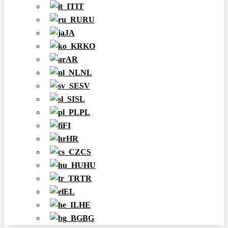
IT
RU
JA
KO
AR
NL
SV
SL
PL
FI
HR
CS
HU
TR
EL
HE
BG