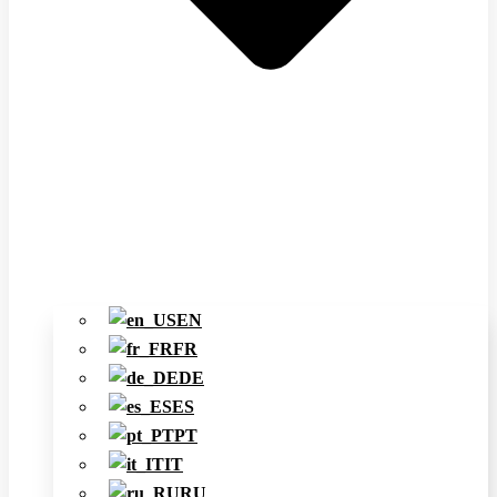
EN
FR
DE
ES
PT
IT
RU