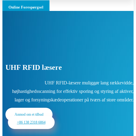
Online Forespørgsel
UHF RFID læsere
UHF RFID-læsere muliggør lang rækkevidde,
højhastighedsscanning for effektiv sporing og styring af aktiver,
lager og forsyningskædeoperationer på tværs af store områder.
Anmod om et tilbud
+86 138 2318 6864