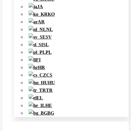
JA
KO
AR
NL
SV
SL
PL
FI
HR
CS
HU
TR
EL
HE
BG