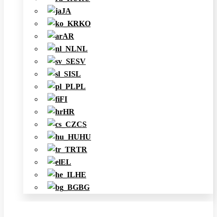
JA
KO
AR
NL
SV
SL
PL
FI
HR
CS
HU
TR
EL
HE
BG