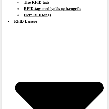
Træ RFID tags
RFID-tags med lynlås og hængelås
Flere RFID-tags
RFID Læsere