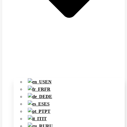
EN
FR
DE
ES
PT
IT
RU