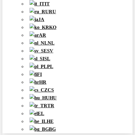
IT
RU
JA
KO
AR
NL
SV
SL
PL
FI
HR
CS
HU
TR
EL
HE
BG