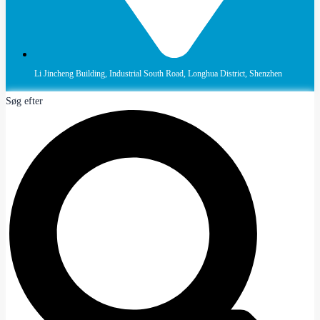
Li Jincheng Building, Industrial South Road, Longhua District, Shenzhen
Søg efter