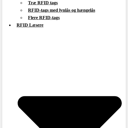
Træ RFID tags
RFID-tags med lynlås og hængelås
Flere RFID-tags
RFID Læsere