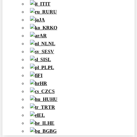
IT
RU
JA
KO
AR
NL
SV
SL
PL
FI
HR
CS
HU
TR
EL
HE
BG