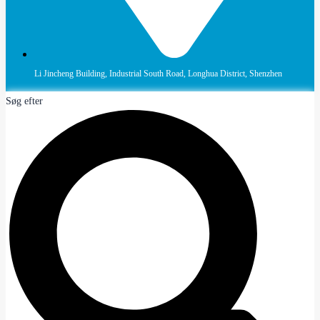
Li Jincheng Building, Industrial South Road, Longhua District, Shenzhen
Søg efter