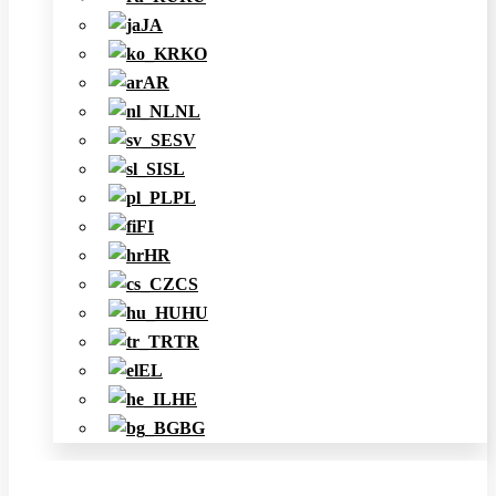
JA
KO
AR
NL
SV
SL
PL
FI
HR
CS
HU
TR
EL
HE
BG