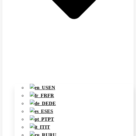
EN
FR
DE
ES
PT
IT
RU