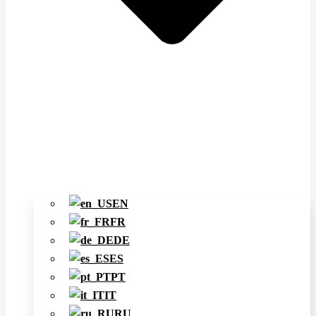
EN
FR
DE
ES
PT
IT
RU