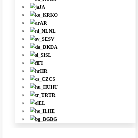
JA
KO
AR
NL
SV
DA
SL
FI
HR
CS
HU
TR
EL
HE
BG