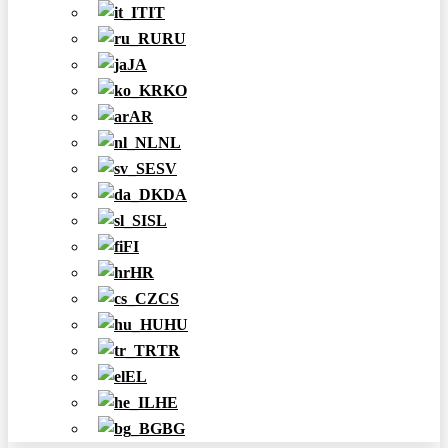
IT
RU
JA
KO
AR
NL
SV
DA
SL
FI
HR
CS
HU
TR
EL
HE
BG