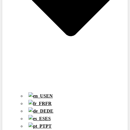
EN
FR
DE
ES
PT