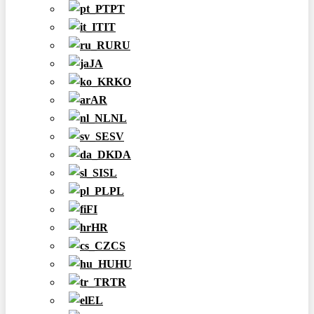
PT
IT
RU
JA
KO
AR
NL
SV
DA
SL
PL
FI
HR
CS
HU
TR
EL