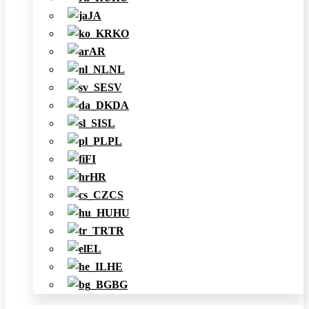
JA
KO
AR
NL
SV
DA
SL
PL
FI
HR
CS
HU
TR
EL
HE
BG