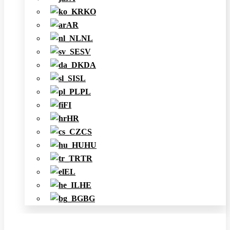
KO
AR
NL
SV
DA
SL
PL
FI
HR
CS
HU
TR
EL
HE
BG