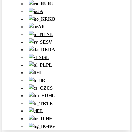
RU
JA
KO
AR
NL
SV
DA
SL
PL
FI
HR
CS
HU
TR
EL
HE
BG