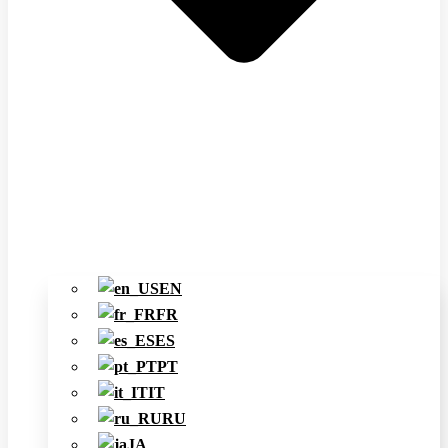
EN
FR
ES
PT
IT
RU
JA