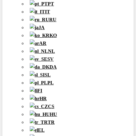
PT
IT
RU
JA
KO
AR
NL
SV
DA
SL
PL
FI
HR
CS
HU
TR
EL