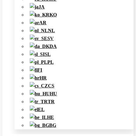
JA
KO
AR
NL
SV
DA
SL
PL
FI
HR
CS
HU
TR
EL
HE
BG