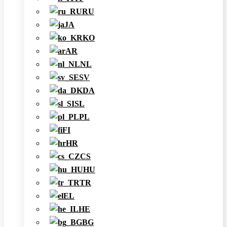
RU
JA
KO
AR
NL
SV
DA
SL
PL
FI
HR
CS
HU
TR
EL
HE
BG