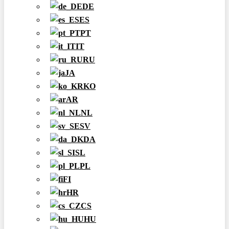
DE
ES
PT
IT
RU
JA
KO
AR
NL
SV
DA
SL
PL
FI
HR
CS
HU