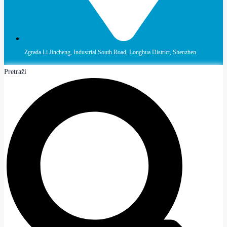
Zgrada Li Jincheng, Industrial South Road, Longhua District, Shenzhen
Pretraži