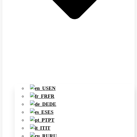
EN
FR
DE
ES
PT
IT
RU