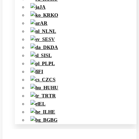
JA
KO
AR
NL
SV
DA
SL
PL
FI
CS
HU
TR
EL
HE
BG