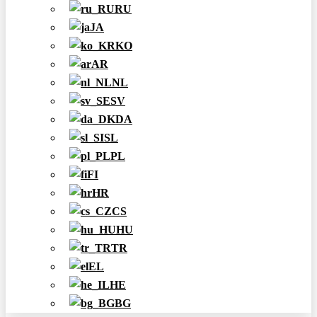
RU
JA
KO
AR
NL
SV
DA
SL
PL
FI
HR
CS
HU
TR
EL
HE
BG