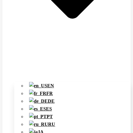
EN
FR
DE
ES
PT
RU
JA