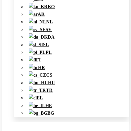
KO
AR
NL
SV
DA
SL
PL
FI
HR
CS
HU
TR
EL
HE
BG