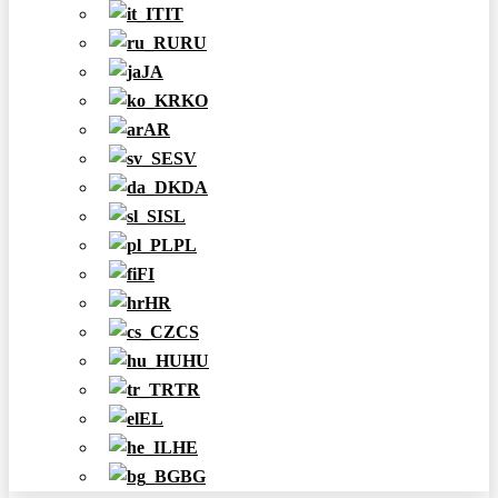
IT
RU
JA
KO
AR
SV
DA
SL
PL
FI
HR
CS
HU
TR
EL
HE
BG