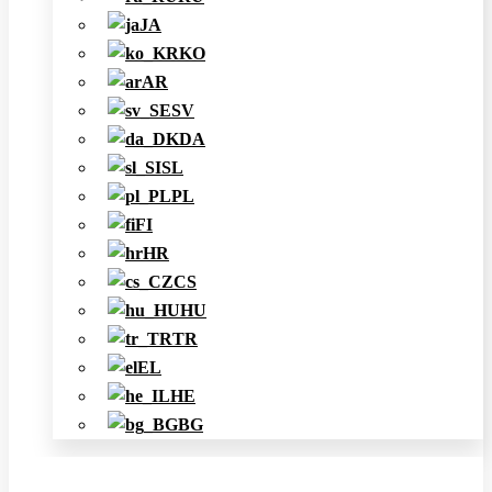
JA
KO
AR
SV
DA
SL
PL
FI
HR
CS
HU
TR
EL
HE
BG