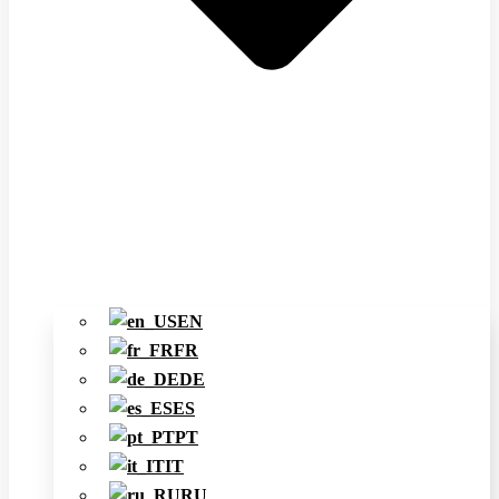
EN
FR
DE
ES
PT
IT
RU