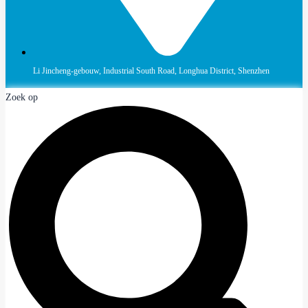
Li Jincheng-gebouw, Industrial South Road, Longhua District, Shenzhen
Zoek op