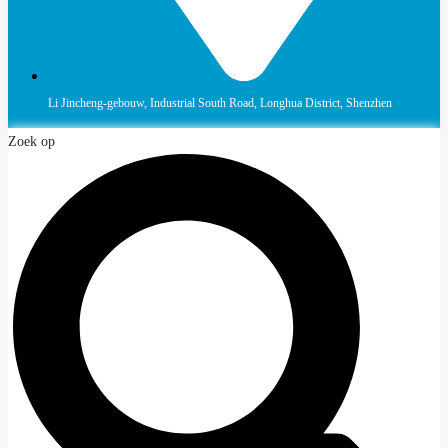
Li Jincheng-gebouw, Industrial South Road, Longhua District, Shenzhen
Zoek op