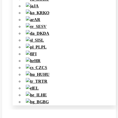
JA
KO
AR
SV
DA
SL
PL
FI
HR
CS
HU
TR
EL
HE
BG