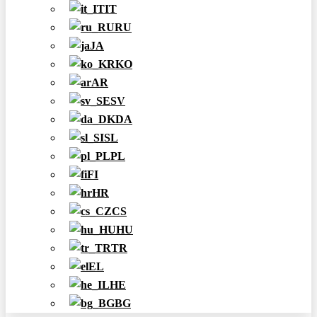
IT
RU
JA
KO
AR
SV
DA
SL
PL
FI
HR
CS
HU
TR
EL
HE
BG