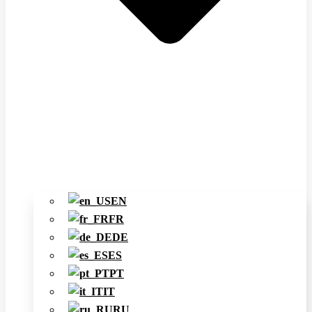
EN
FR
DE
ES
PT
IT
RU