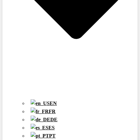
EN
FR
DE
ES
PT