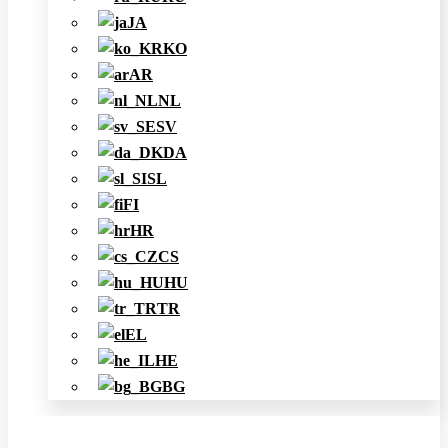
JA
KO
AR
NL
SV
DA
SL
FI
HR
CS
HU
TR
EL
HE
BG