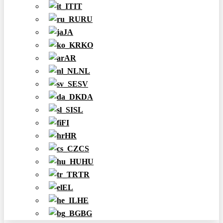
IT
RU
JA
KO
AR
NL
SV
DA
SL
FI
HR
CS
HU
TR
EL
HE
BG