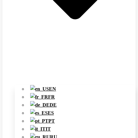
EN
FR
DE
ES
PT
IT
RU