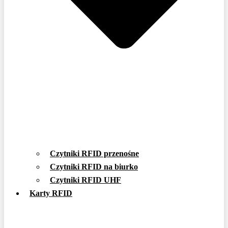
Czytniki RFID przenośne
Czytniki RFID na biurko
Czytniki RFID UHF
Karty RFID