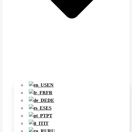
EN
FR
DE
ES
PT
IT
RU