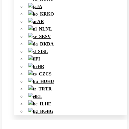
JA
KO
AR
NL
SV
DA
SL
FI
HR
CS
HU
TR
EL
HE
BG