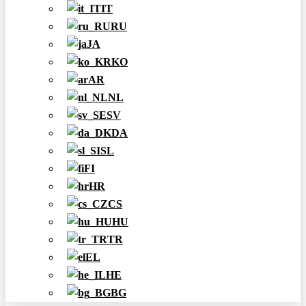
IT
RU
JA
KO
AR
NL
SV
DA
SL
FI
HR
CS
HU
TR
EL
HE
BG