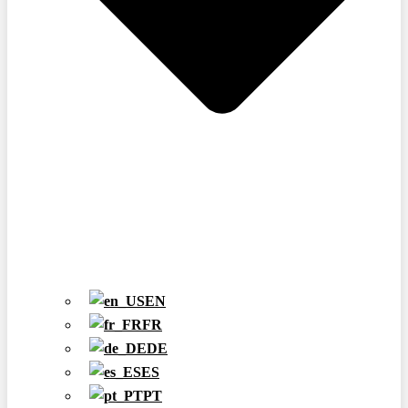
EN
FR
DE
ES
PT