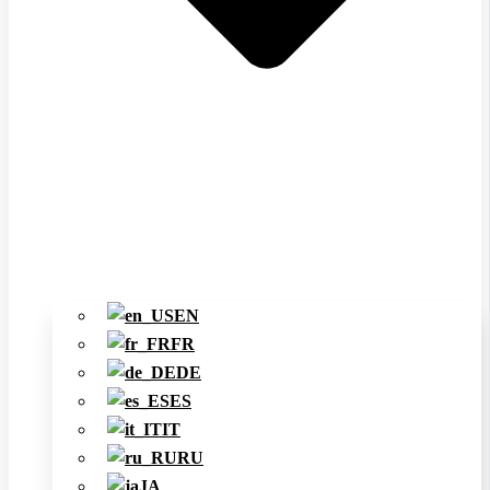
EN
FR
DE
ES
IT
RU
JA