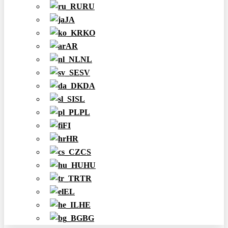
RU
JA
KO
AR
NL
SV
DA
SL
PL
FI
HR
CS
HU
TR
EL
HE
BG