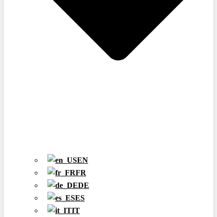
EN
FR
DE
ES
IT