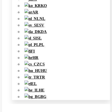
KO
AR
NL
SV
DA
SL
PL
FI
HR
CS
HU
TR
EL
HE
BG