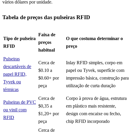
vários dólares por unidade.
Tabela de preços das pulseiras RFID
Faixa de
Tipo de pulseira
O que costuma determinar o
preços
RFID
preço
habitual
Pulseiras
Cerca de
Inlay RFID simples, corpo em
descartáveis de
$0.10 a
papel ou Tyvek, superfície com
papel RFID,
$0.60+ por
impressão básica, construção para
Tyvek ou
peça
utilização de curta duração
térmicas
Cerca de
Corpo à prova de água, estrutura
Pulseiras de PVC
$0,35 a
em plástico mais resistente,
ou vinil com
$1,20+ por
design com encaixe ou fecho,
RFID
peça
chip RFID incorporado
Cerca de