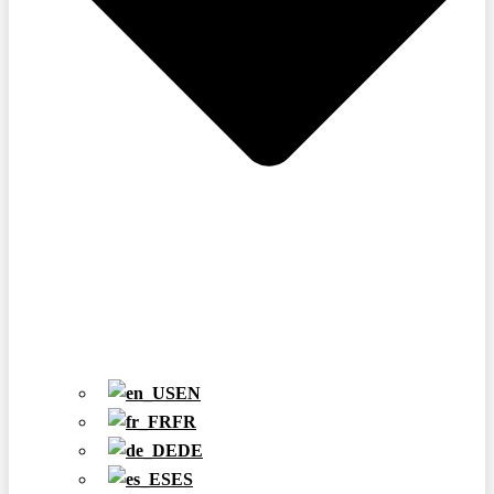
EN
FR
DE
ES