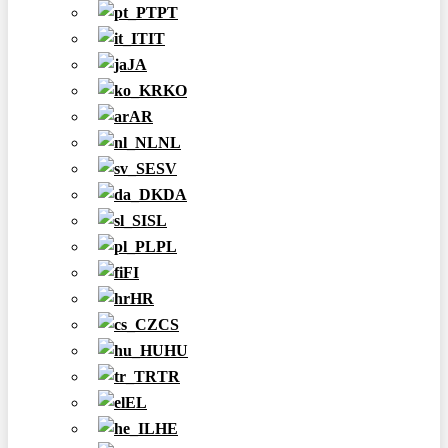
PT
IT
JA
KO
AR
NL
SV
DA
SL
PL
FI
HR
CS
HU
TR
EL
HE