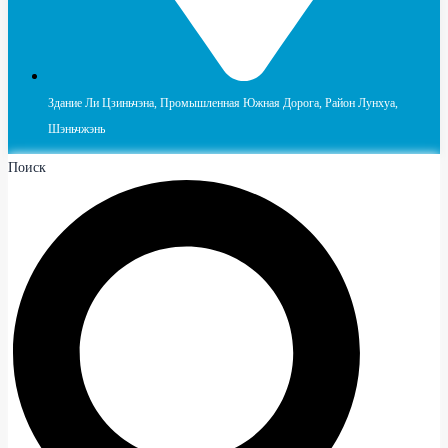
Здание Ли Цзиньчэна, Промышленная Южная Дорога, Район Лунхуа,
Шэньчжэнь
Поиск