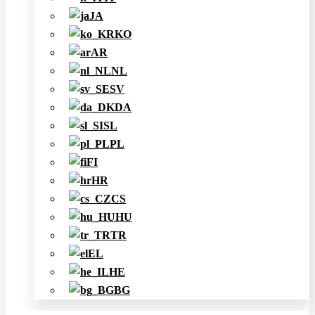
JA
KO
AR
NL
SV
DA
SL
PL
FI
HR
CS
HU
TR
EL
HE
BG