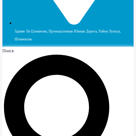
Здание Ли Цзиньчэна, Промышленная Южная Дорога, Район Лунхуа,
Шэньчжэнь
Поиск