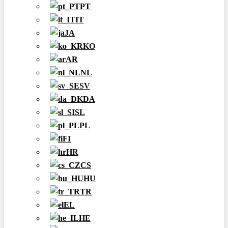
PT
IT
JA
KO
AR
NL
SV
DA
SL
PL
FI
HR
CS
HU
TR
EL
HE