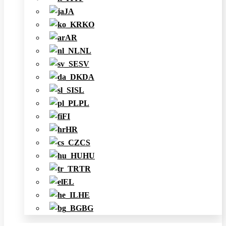
JA
KO
AR
NL
SV
DA
SL
PL
FI
HR
CS
HU
TR
EL
HE
BG