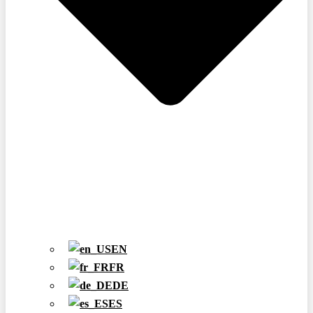
EN
FR
DE
ES