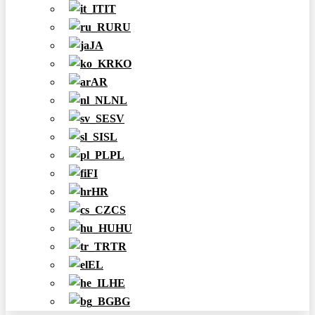
IT
RU
JA
KO
AR
NL
SV
SL
PL
FI
HR
CS
HU
TR
EL
HE
BG