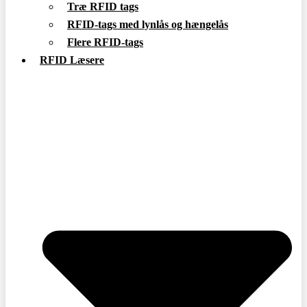
Træ RFID tags
RFID-tags med lynlås og hængelås
Flere RFID-tags
RFID Læsere