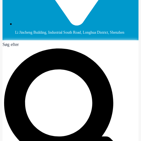
Li Jincheng Building, Industrial South Road, Longhua District, Shenzhen
Søg efter