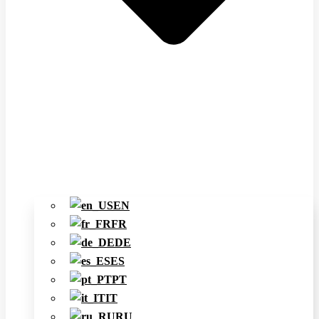
EN
FR
DE
ES
PT
IT
RU