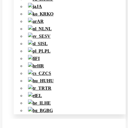
JA
KO
AR
NL
SV
SL
PL
FI
HR
CS
HU
TR
EL
HE
BG