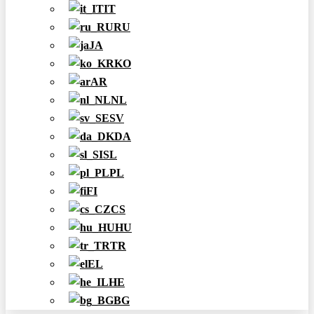
IT
RU
JA
KO
AR
NL
SV
DA
SL
PL
FI
CS
HU
TR
EL
HE
BG