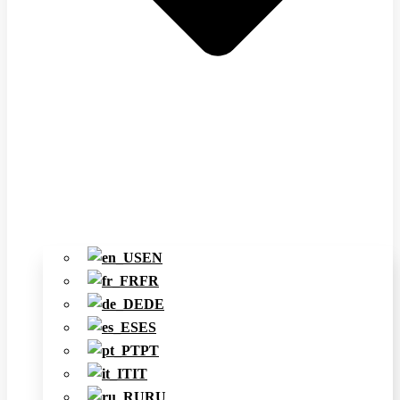
EN
FR
DE
ES
PT
IT
RU