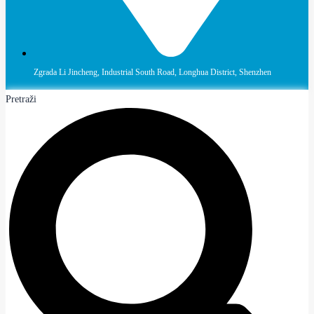
Zgrada Li Jincheng, Industrial South Road, Longhua District, Shenzhen
Pretraži