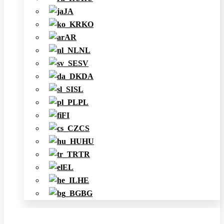
JA
KO
AR
NL
SV
DA
SL
PL
FI
CS
HU
TR
EL
HE
BG