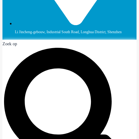
Li Jincheng-gebouw, Industrial South Road, Longhua District, Shenzhen
Zoek op