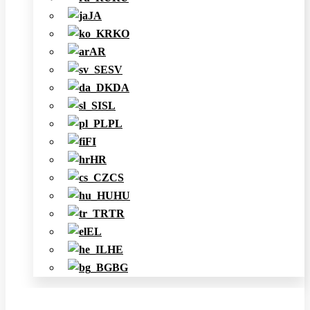
JA
KO
AR
SV
DA
SL
PL
FI
HR
CS
HU
TR
EL
HE
BG