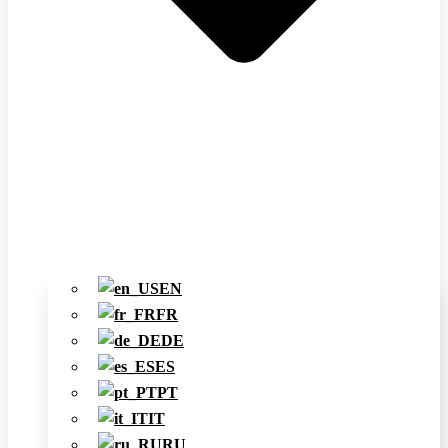
EN
FR
DE
ES
PT
IT
RU