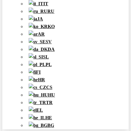
IT
RU
JA
KO
AR
SV
DA
SL
PL
FI
HR
CS
HU
TR
EL
HE
BG