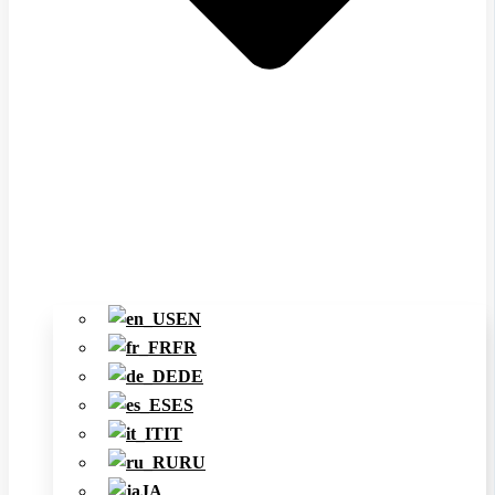
EN
FR
DE
ES
IT
RU
JA