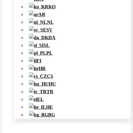
KO
AR
NL
SV
DA
SL
PL
FI
HR
CS
HU
TR
EL
HE
BG