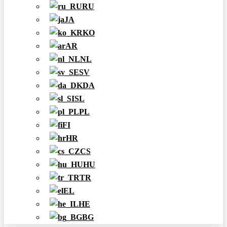
RU
JA
KO
AR
NL
SV
DA
SL
PL
FI
HR
CS
HU
TR
EL
HE
BG