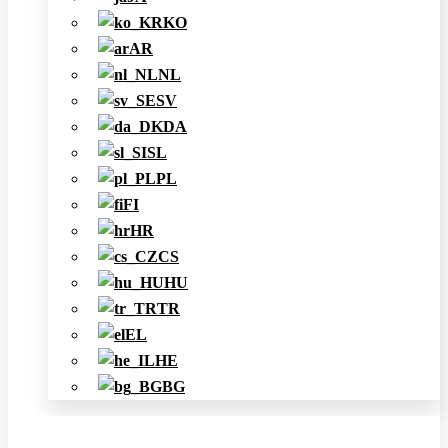
KO
AR
NL
SV
DA
SL
PL
FI
HR
CS
HU
TR
EL
HE
BG