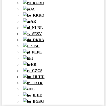
RU
JA
KO
AR
NL
SV
DA
SL
PL
FI
HR
CS
HU
TR
EL
HE
BG