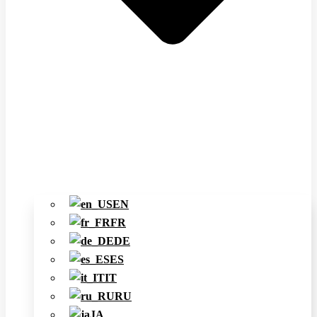
EN
FR
DE
ES
IT
RU
JA