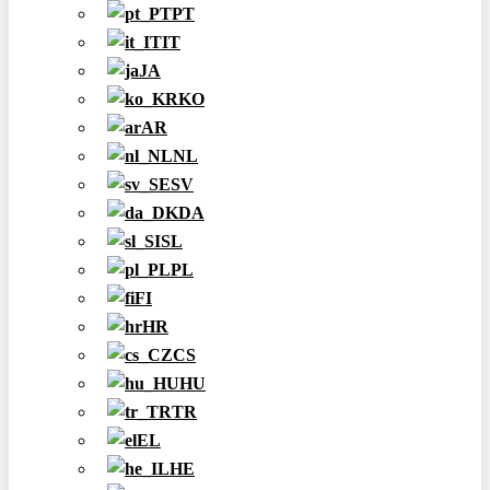
PT
IT
JA
KO
AR
NL
SV
DA
SL
PL
FI
HR
CS
HU
TR
EL
HE