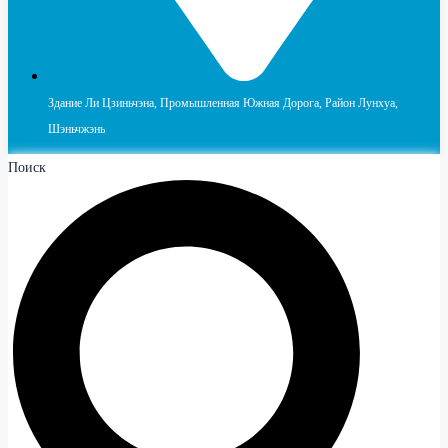
Здание Ли Цзиньчэна, Промышленная Южная Дорога, Район Лунхуа,
Шэньчжэнь
Поиск