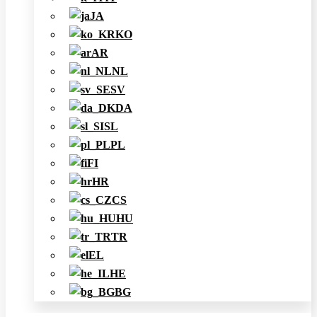
JA
KO
AR
NL
SV
DA
SL
PL
FI
HR
CS
HU
TR
EL
HE
BG