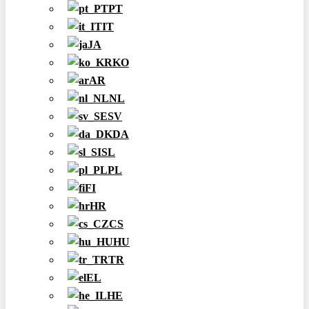
PT
IT
JA
KO
AR
NL
SV
DA
SL
PL
FI
HR
CS
HU
TR
EL
HE