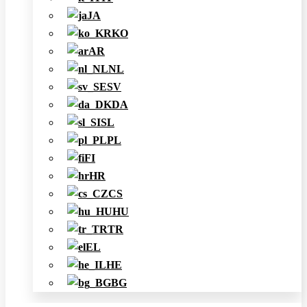
JA
KO
AR
NL
SV
DA
SL
PL
FI
HR
CS
HU
TR
EL
HE
BG