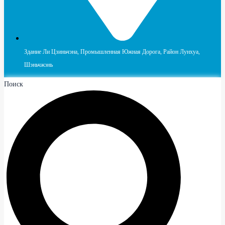
Здание Ли Цзиньчэна, Промышленная Южная Дорога, Район Лунхуа,
Шэньчжэнь
Поиск