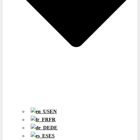
EN
FR
DE
ES