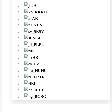
JA
KO
AR
NL
SV
SL
PL
FI
HR
CS
HU
TR
EL
HE
BG