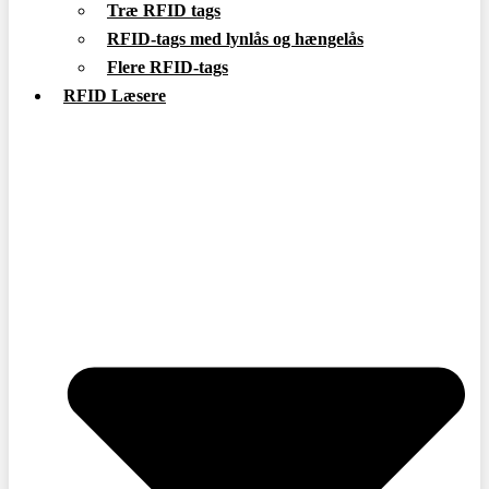
Træ RFID tags
RFID-tags med lynlås og hængelås
Flere RFID-tags
RFID Læsere