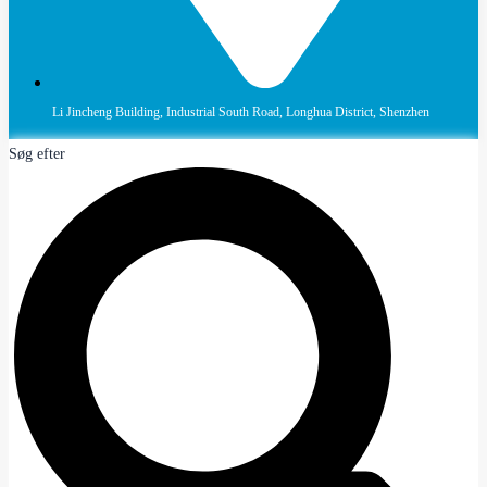
Li Jincheng Building, Industrial South Road, Longhua District, Shenzhen
Søg efter