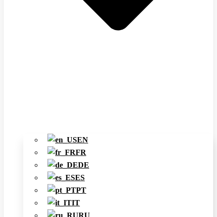
EN
FR
DE
ES
PT
IT
RU