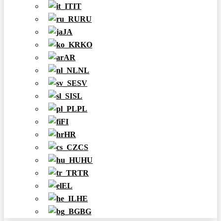
IT
RU
JA
KO
AR
NL
SV
SL
PL
FI
HR
CS
HU
TR
EL
HE
BG