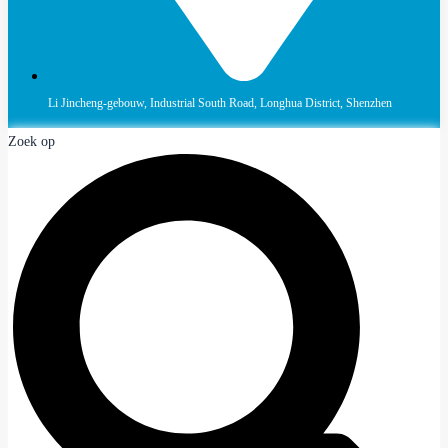
Li Jincheng-gebouw, Industrial South Road, Longhua District, Shenzhen
Zoek op