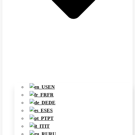
EN
FR
DE
ES
PT
IT
RU