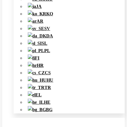
JA
KO
AR
SV
DA
SL
PL
FI
HR
CS
HU
TR
EL
HE
BG