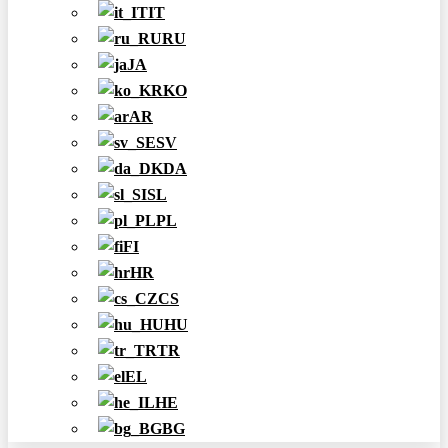
IT
RU
JA
KO
AR
SV
DA
SL
PL
FI
HR
CS
HU
TR
EL
HE
BG