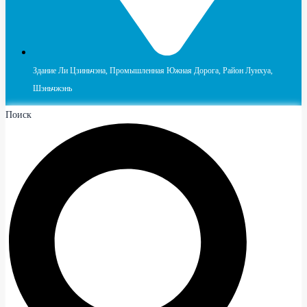
Здание Ли Цзиньчэна, Промышленная Южная Дорога, Район Лунхуа,
Шэньчжэнь
Поиск