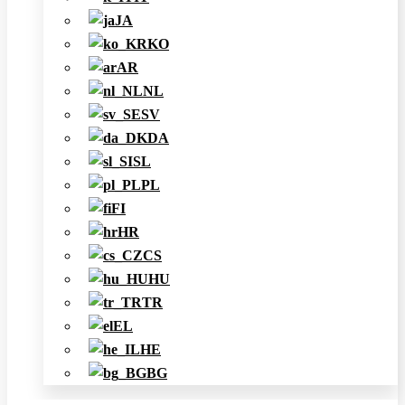
JA
KO
AR
NL
SV
DA
SL
PL
FI
HR
CS
HU
TR
EL
HE
BG