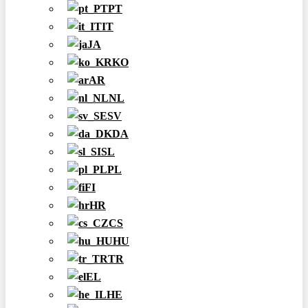
PT
IT
JA
KO
AR
NL
SV
DA
SL
PL
FI
HR
CS
HU
TR
EL
HE