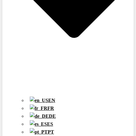
EN
FR
DE
ES
PT