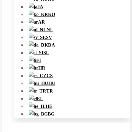
JA
KO
AR
NL
SV
DA
SL
FI
HR
CS
HU
TR
EL
HE
BG