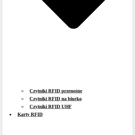
Czytniki RFID przenośne
Czytniki RFID na biurko
Czytniki RFID UHF
Karty RFID