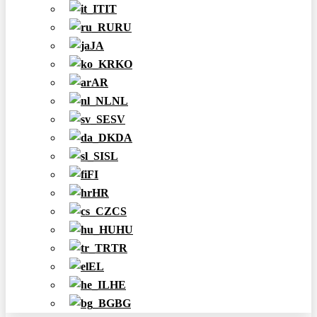
IT
RU
JA
KO
AR
NL
SV
DA
SL
FI
HR
CS
HU
TR
EL
HE
BG