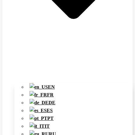
EN
FR
DE
ES
PT
IT
RU